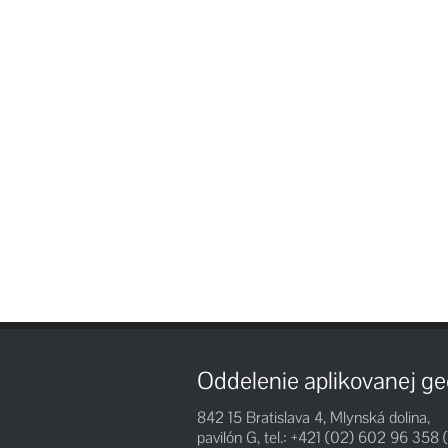
Oddelenie aplikovanej ge
842 15 Bratislava 4, Mlynská dolina,
pavilón G, tel.: +421 (02) 602 96 358 (