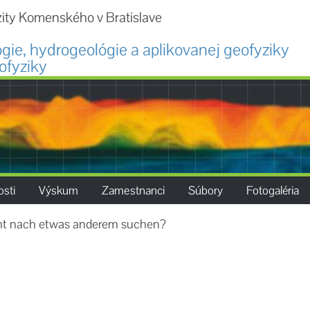
zity Komenského v Bratislave
ógie, hydrogeológie a aplikovanej geofyziky
ofyziky
.
sti
Výskum
Zamestnanci
Súbory
Fotogaléria
icht nach etwas anderem suchen?