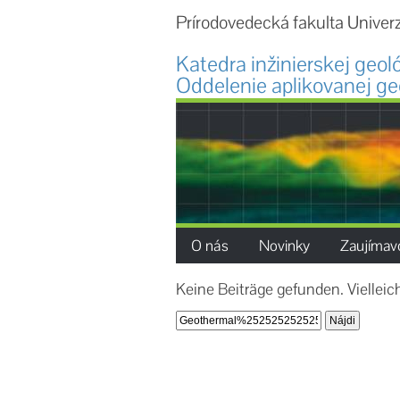
Prírodovedecká fakulta Univer
Katedra inžinierskej geol
Oddelenie aplikovanej ge
O nás
Novinky
Zaujímavo
Keine Beiträge gefunden. Vielle
Hľadať: